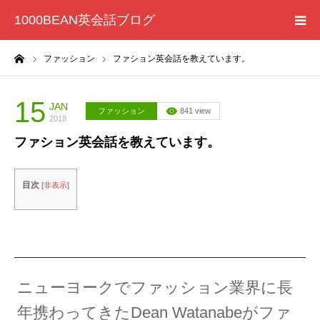
1000BEAN英会話ブログ
ーム
ファッション
ファション英会話を教えています。
HOME
ファッション
15
JAN
ファッション
841 view
2018
ファション英会話を教えています。
目次
[
非表示
]
ニューヨークでファッション業界に長
年携わってきたDean Watanabeがファ